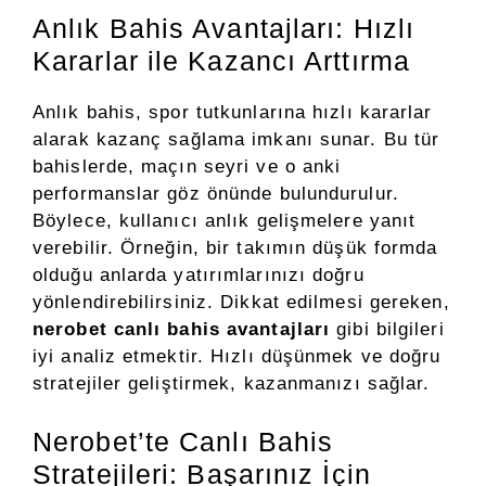
Anlık Bahis Avantajları: Hızlı
Kararlar ile Kazancı Arttırma
Anlık bahis, spor tutkunlarına hızlı kararlar
alarak kazanç sağlama imkanı sunar. Bu tür
bahislerde, maçın seyri ve o anki
performanslar göz önünde bulundurulur.
Böylece, kullanıcı anlık gelişmelere yanıt
verebilir. Örneğin, bir takımın düşük formda
olduğu anlarda yatırımlarınızı doğru
yönlendirebilirsiniz. Dikkat edilmesi gereken,
nerobet canlı bahis avantajları
gibi bilgileri
iyi analiz etmektir. Hızlı düşünmek ve doğru
stratejiler geliştirmek, kazanmanızı sağlar.
Nerobet’te Canlı Bahis
Stratejileri: Başarınız İçin