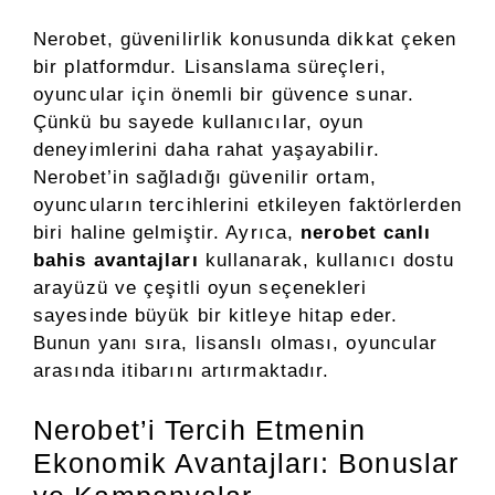
Nerobet, güvenilirlik konusunda dikkat çeken
bir platformdur. Lisanslama süreçleri,
oyuncular için önemli bir güvence sunar.
Çünkü bu sayede kullanıcılar, oyun
deneyimlerini daha rahat yaşayabilir.
Nerobet’in sağladığı güvenilir ortam,
oyuncuların tercihlerini etkileyen faktörlerden
biri haline gelmiştir. Ayrıca,
nerobet canlı
bahis avantajları
kullanarak, kullanıcı dostu
arayüzü ve çeşitli oyun seçenekleri
sayesinde büyük bir kitleye hitap eder.
Bunun yanı sıra, lisanslı olması, oyuncular
arasında itibarını artırmaktadır.
Nerobet’i Tercih Etmenin
Ekonomik Avantajları: Bonuslar