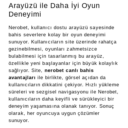
Arayüzü ile Daha İyi Oyun
Deneyimi
Nerobet, kullanıcı dostu arayüzü sayesinde
bahis severlere kolay bir oyun deneyimi
sunuyor. Kullanıcıların site üzerinde rahatça
gezinebilmesi, oyunları zahmetsizce
bulabilmesi için tasarlanmış bu arayüz,
özellikle yeni başlayanlar için büyük kolaylık
sağlıyor. Site,
nerobet canlı bahis
avantajları
ile birlikte, görsel açıdan da
kullanıcıların dikkatini çekiyor. Hızlı yükleme
süreleri ve sezgisel navigasyonu ile Nerobet,
kullanıcıların daha keyifli ve sürükleyici bir
deneyim yaşamasına olanak tanıyor. Sonuç
olarak, her oyuncuya uygun çözümler
sunuyor.