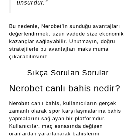
unsurdur.”
Bu nedenle, Nerobet’in sunduğu avantajları
değerlendirmek, uzun vadede size ekonomik
kazançlar sağlayabilir. Unutmayın, doğru
stratejilerle bu avantajları maksimuma
çıkarabilirsiniz.
Sıkça Sorulan Sorular
Nerobet canlı bahis nedir?
Nerobet canlı bahis, kullanıcıların gerçek
zamanlı olarak spor karşılaşmalarına bahis
yapmalarını sağlayan bir platformdur.
Kullanıcılar, maç esnasında değişen
oranlardan yararlanarak bahislerini