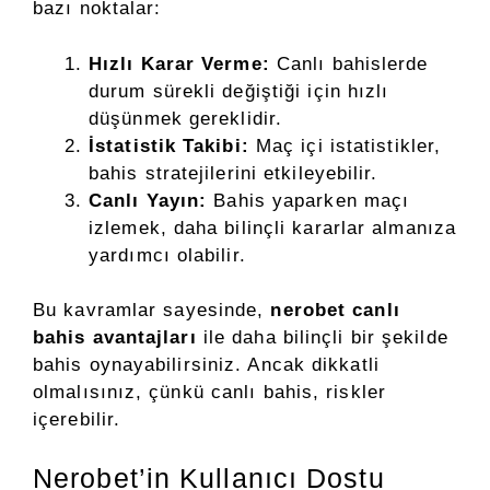
bazı noktalar:
Hızlı Karar Verme:
Canlı bahislerde
durum sürekli değiştiği için hızlı
düşünmek gereklidir.
İstatistik Takibi:
Maç içi istatistikler,
bahis stratejilerini etkileyebilir.
Canlı Yayın:
Bahis yaparken maçı
izlemek, daha bilinçli kararlar almanıza
yardımcı olabilir.
Bu kavramlar sayesinde,
nerobet canlı
bahis avantajları
ile daha bilinçli bir şekilde
bahis oynayabilirsiniz. Ancak dikkatli
olmalısınız, çünkü canlı bahis, riskler
içerebilir.
Nerobet’in Kullanıcı Dostu